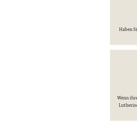
Haben Si
Wenn ihre
Lutheris