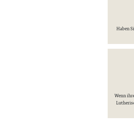
Haben Si
Wenn ihre
Lutheris