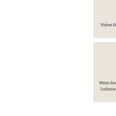
Haben Si
Wenn ihre
Lutheris