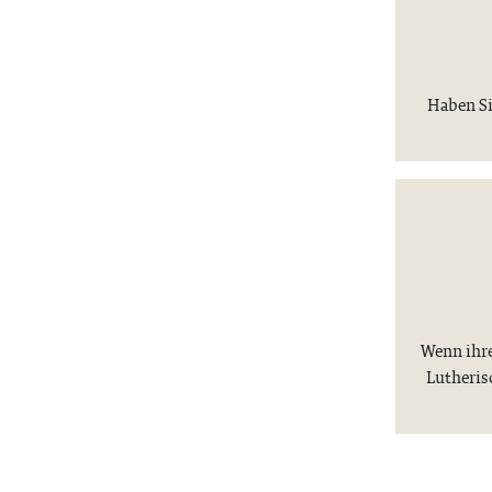
Haben Si
Wenn ihre
Lutheris