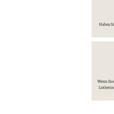
Haben Si
Wenn ihre
Lutheris