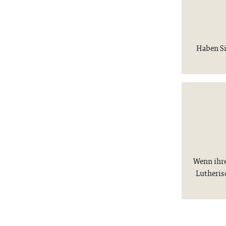
Haben Si
Wenn ihre
Lutheris