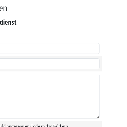
den
dienst
Bild angezeigten Code in das Feld ein.