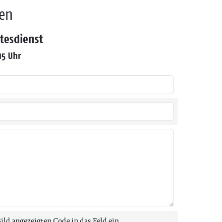
den
tesdienst
15 Uhr
Bild angezeigten Code in das Feld ein.