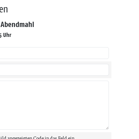
den
t Abendmahl
5 Uhr
Bild angezeigten Code in das Feld ein.