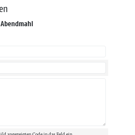
den
t Abendmahl
Bild angezeigten Code in das Feld ein.