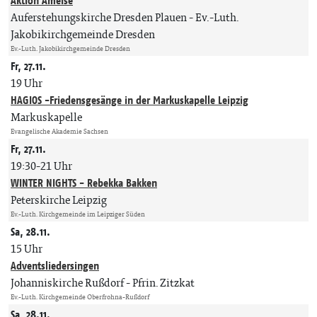
Aktion Ameise
Auferstehungskirche Dresden Plauen
Ev.-Luth.
Jakobikirchgemeinde Dresden
Ev.-Luth. Jakobikirchgemeinde Dresden
Fr, 27.11.
19 Uhr
HAGIOS -Friedensgesänge in der Markuskapelle Leipzig
Markuskapelle
Evangelische Akademie Sachsen
Fr, 27.11.
19:30-21 Uhr
WINTER NIGHTS - Rebekka Bakken
Peterskirche Leipzig
Ev.-Luth. Kirchgemeinde im Leipziger Süden
Sa, 28.11.
15 Uhr
Adventsliedersingen
Johanniskirche Rußdorf
Pfrin. Zitzkat
Ev.-Luth. Kirchgemeinde Oberfrohna-Rußdorf
Sa, 28.11.