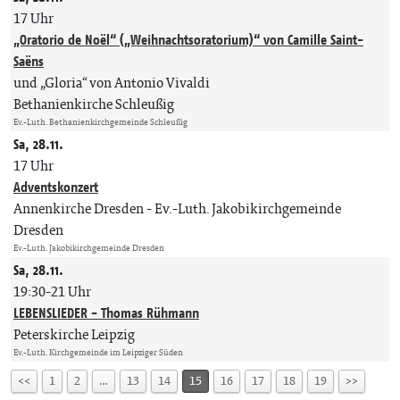
17 Uhr
„Oratorio de Noël“ („Weihnachtsoratorium)“ von Camille Saint-
Saëns
und „Gloria“ von Antonio Vivaldi
Bethanienkirche Schleußig
Ev.-Luth. Bethanienkirchgemeinde Schleußig
Sa, 28.11.
17 Uhr
Adventskonzert
Annenkirche Dresden
Ev.-Luth. Jakobikirchgemeinde
Dresden
Ev.-Luth. Jakobikirchgemeinde Dresden
Sa, 28.11.
19:30-21 Uhr
LEBENSLIEDER - Thomas Rühmann
Peterskirche Leipzig
Ev.-Luth. Kirchgemeinde im Leipziger Süden
<<
1
2
…
13
14
15
16
17
18
19
>>