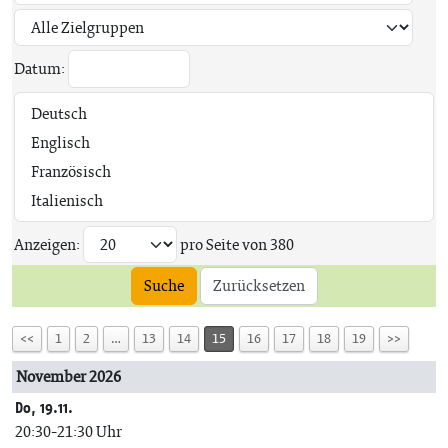
Datum:
Anzeigen:
pro Seite von
380
Suche
Zurücksetzen
<<
1
2
…
13
14
15
16
17
18
19
>>
November 2026
Do, 19.11.
20:30-21:30 Uhr