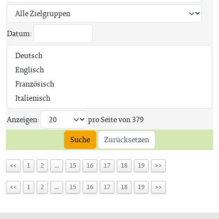
Datum:
Anzeigen:
pro Seite von
379
Suche
Zurücksetzen
<<
1
2
…
15
16
17
18
19
>>
<<
1
2
…
15
16
17
18
19
>>