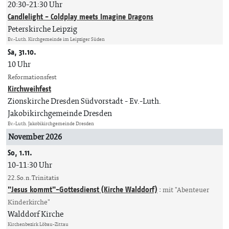
20:30-21:30 Uhr
Candlelight - Coldplay meets Imagine Dragons
Peterskirche Leipzig
Ev.-Luth. Kirchgemeinde im Leipziger Süden
Sa, 31.10.
10 Uhr
Reformationsfest
Kirchweihfest
Zionskirche Dresden Südvorstadt
Ev.-Luth.
Jakobikirchgemeinde Dresden
Ev.-Luth. Jakobikirchgemeinde Dresden
November 2026
So, 1.11.
10-11:30 Uhr
22. So. n. Trinitatis
"Jesus kommt"-Gottesdienst (Kirche Walddorf)
:
mit "Abenteuer
Kinderkirche"
Walddorf Kirche
Kirchenbezirk Löbau-Zittau