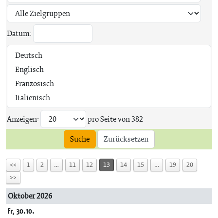
Datum:
Anzeigen:
pro Seite von
382
Suche
Zurücksetzen
<<
1
2
…
11
12
13
14
15
…
19
20
>>
Oktober 2026
Fr, 30.10.