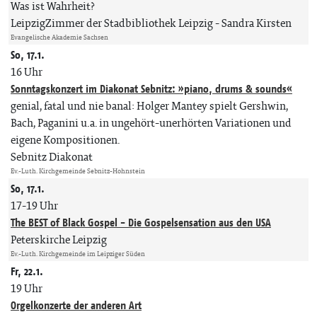
Was ist Wahrheit?
LeipzigZimmer der Stadbibliothek Leipzig
Sandra Kirsten
Evangelische Akademie Sachsen
So, 17.1.
16 Uhr
Sonntagskonzert im Diakonat Sebnitz: »piano, drums & sounds«
genial, fatal und nie banal: Holger Mantey spielt Gershwin,
Bach, Paganini u.a. in ungehört-unerhörten Variationen und
eigene Kompositionen.
Sebnitz Diakonat
Ev.-Luth. Kirchgemeinde Sebnitz-Hohnstein
So, 17.1.
17-19 Uhr
The BEST of Black Gospel - Die Gospelsensation aus den USA
Peterskirche Leipzig
Ev.-Luth. Kirchgemeinde im Leipziger Süden
Fr, 22.1.
19 Uhr
Orgelkonzerte der anderen Art