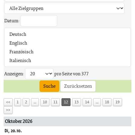
Datum:
Anzeigen:
pro Seite von
377
Suche
Zurücksetzen
<<
1
2
…
10
11
12
13
14
…
18
19
>>
Oktober 2026
Di, 20.10.