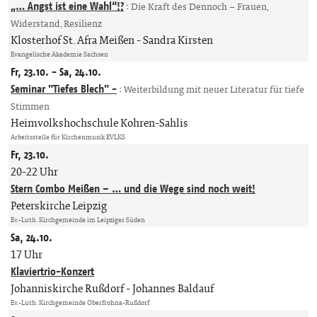
„… Angst ist eine Wahl“!?
:
Die Kraft des Dennoch – Frauen,
Widerstand, Resilienz
Klosterhof St. Afra Meißen
Sandra Kirsten
Evangelische Akademie Sachsen
Fr, 23.10. - Sa, 24.10.
Seminar "Tiefes Blech" -
:
Weiterbildung mit neuer Literatur für tiefe
Stimmen
Heimvolkshochschule Kohren-Sahlis
Arbeitsstelle für Kirchenmusik EVLKS
Fr, 23.10.
20-22 Uhr
Stern Combo Meißen – … und die Wege sind noch weit!
Peterskirche Leipzig
Ev.-Luth. Kirchgemeinde im Leipziger Süden
Sa, 24.10.
17 Uhr
Klaviertrio-Konzert
Johanniskirche Rußdorf
Johannes Baldauf
Ev.-Luth. Kirchgemeinde Oberfrohna-Rußdorf