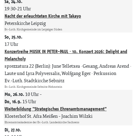
Sa, 24.10.
19:30-21 Uhr
Nacht der erleuchteten Kirche mit Takayo
Peterskirche Leipzig
Ev.-Luth. Kirchgemeinde im Leipziger Süden
So, 25.10.
17 Uhr
Konzertreihe MUSIK IN PETER-PAUL · 10. Konzert 2026: Delight and
Melancholy
sprezzatura 22 (Berlin): June Telletxea · Gesang, Andreas Arend ·
Laute und Lyra Polyversalis, Wolfgang Eger · Perkussion
Ev.-Luth. Stadtkirche Sebnitz
Ev.-Luth. Kirchgemeinde Sebnitz-Hohnstein
Mo, 26.10.
10 Uhr
-
Do, 16.9.
15 Uhr
Weiterbildung "Strategisches Ehrenamtsmanagement"
Klosterhof St. Afra Meißen
Joachim Wilzki
Ehrenamtsakademie der Ev.-Luth. Landeskirche Sachsens
Di, 27.10.