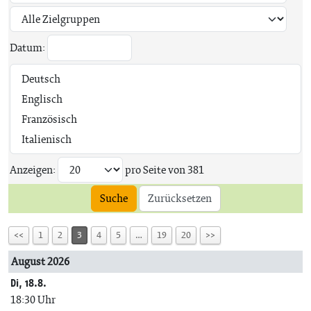
Datum:
Anzeigen:
pro Seite von
381
Suche
Zurücksetzen
<<
1
2
3
4
5
…
19
20
>>
August 2026
Di, 18.8.
18:30 Uhr