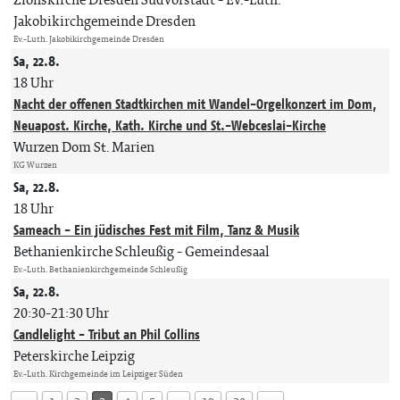
Jakobikirchgemeinde Dresden
Ev.-Luth. Jakobikirchgemeinde Dresden
Sa, 22.8.
18 Uhr
Nacht der offenen Stadtkirchen mit Wandel-Orgelkonzert im Dom,
Neuapost. Kirche, Kath. Kirche und St.-Webceslai-Kirche
Wurzen Dom St. Marien
KG Wurzen
Sa, 22.8.
18 Uhr
Sameach - Ein jüdisches Fest mit Film, Tanz & Musik
Bethanienkirche Schleußig - Gemeindesaal
Ev.-Luth. Bethanienkirchgemeinde Schleußig
Sa, 22.8.
20:30-21:30 Uhr
Candlelight - Tribut an Phil Collins
Peterskirche Leipzig
Ev.-Luth. Kirchgemeinde im Leipziger Süden