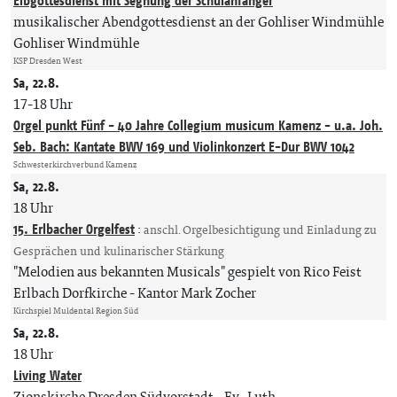
Elbgottesdienst mit Segnung der Schulanfänger
musikalischer Abendgottesdienst an der Gohliser Windmühle
Gohliser Windmühle
KSP Dresden West
Sa, 22.8.
17-18 Uhr
Orgel punkt Fünf - 40 Jahre Collegium musicum Kamenz - u.a. Joh.
Seb. Bach: Kantate BWV 169 und Violinkonzert E-Dur BWV 1042
Schwesterkirchverbund Kamenz
Sa, 22.8.
18 Uhr
15. Erlbacher Orgelfest
:
anschl. Orgelbesichtigung und Einladung zu
Gesprächen und kulinarischer Stärkung
"Melodien aus bekannten Musicals" gespielt von Rico Feist
Erlbach Dorfkirche
Kantor Mark Zocher
Kirchspiel Muldental Region Süd
Sa, 22.8.
18 Uhr
Living Water
Zionskirche Dresden Südvorstadt
Ev.-Luth.