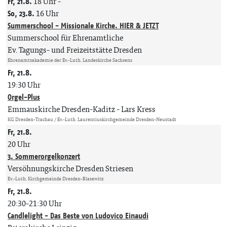
Fr, 21.8.
18 Uhr
-
So, 23.8.
16 Uhr
Summerschool - Missionale Kirche. HIER & JETZT
Summerschool für Ehrenamtliche
Ev. Tagungs- und Freizeitstätte Dresden
Ehrenamtsakademie der Ev.-Luth. Landeskirche Sachsens
Fr, 21.8.
19:30 Uhr
Orgel-Plus
Emmauskirche Dresden-Kaditz
Lars Kress
KG Dresden-Trachau / Ev.-Luth. Laurentiuskirchgemeinde Dresden-Neustadt
Fr, 21.8.
20 Uhr
3. Sommerorgelkonzert
Versöhnungskirche Dresden Striesen
Ev.-Luth. Kirchgemeinde Dresden-Blasewitz
Fr, 21.8.
20:30-21:30 Uhr
Candlelight - Das Beste von Ludovico Einaudi