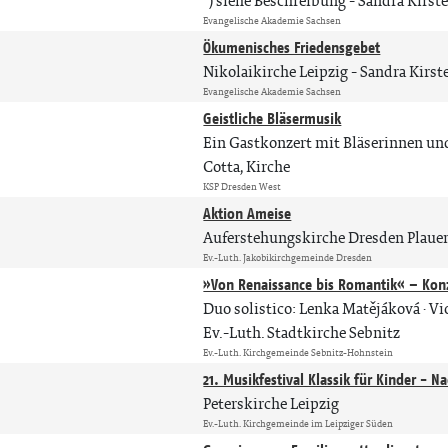
*) siehe Beschreibung
Sandra Kirst
Evangelische Akademie Sachsen
Ökumenisches Friedensgebet
Nikolaikirche Leipzig
Sandra Kirst
Evangelische Akademie Sachsen
Geistliche Bläsermusik
Ein Gastkonzert mit Bläserinnen un
Cotta, Kirche
KSP Dresden West
Aktion Ameise
Auferstehungskirche Dresden Plaue
Ev.-Luth. Jakobikirchgemeinde Dresden
»Von Renaissance bis Romantik« – Konz
Duo solistico: Lenka Matějáková · Vio
Ev.-Luth. Stadtkirche Sebnitz
Ev.-Luth. Kirchgemeinde Sebnitz-Hohnstein
21. Musikfestival Klassik für Kinder -
Peterskirche Leipzig
Ev.-Luth. Kirchgemeinde im Leipziger Süden