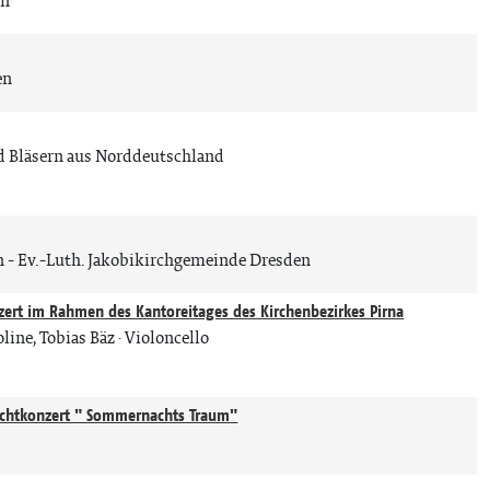
en
en
d Bläsern aus Norddeutschland
n
Ev.-Luth. Jakobikirchgemeinde Dresden
ert im Rahmen des Kantoreitages des Kirchenbezirkes Pirna
line, Tobias Bäz · Violoncello
 Nachtkonzert " Sommernachts Traum"