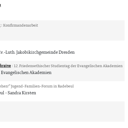
n
t
:
Konfirmandenarbeit
Ev.-Luth. Jakobikirchgemeinde Dresden
Ukraine
:
12. Friedensethischer Studientag der Evangelischen Akademien
er Evangelischen Akademien
ehen!“ Jugend-Familien-Forum in Radebeul
eul
Sandra Kirsten