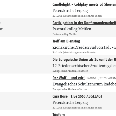
Candlelight - Coldplay meets Ed Sheera
Peterskirche Leipzig
Ev.-Luth. Kirchgemeinde im Leipziger Süden
r
-
Partizipation in der Konfirmandenarbei
hr
Pastoralkolleg Meißen
Pastoralkolleg Meißen
Treff am Dienstag
Zionskirche Dresden Südvorstadt
Ev.-Luth. Jakobikirchgemeinde Dresden
Die Europäische Union als Zukunft der 
12. Friedensethischer Studientag d
Evangelische Akademie Sachsen
Der Wolf – und wir!
:
Reihe: „Zum Verst
Evangelisches Schulzentrum Radeb
Evangelische Akademie Sachsen
Cara Rose · Live 2026 ABGESAGT
Peterskirche Leipzig
Ev.-Luth. Kirchgemeinde im Leipziger Süden
Töpfern