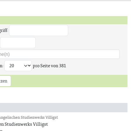
riff:
n:
pro Seite von
381
tzen
ngelischen Studienwerks Villigst
n Studienwerks Villigst