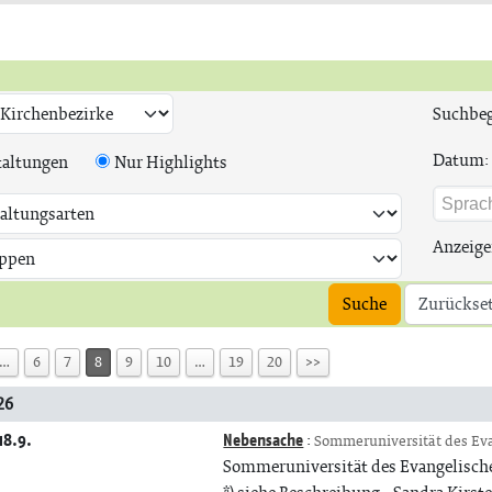
Suchbeg
Datum:
taltungen
Nur Highlights
Anzeige
Suche
Zurückse
…
6
7
8
9
10
…
19
20
>>
26
18.9.
Nebensache
:
Sommeruniversität des Eva
Sommeruniversität des Evangelische