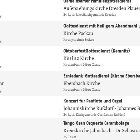
Gemeinsamer Familiengottesdienst
Auferstehungskirche Dresden Plaue
Ev.-Luth. Jakobikirchgemeinde Dresden
is
Gottesdienst mit Heiligem Abendmahl 
Kirche Pockau
Kirchgemeinde Pockau
is
OktoberfestGottesdienst (Kemnitz)
Kittlitz Kirche
Kirchenbezirk Löbau-Zittau
is
Erntedank-Gottesdienst (Kirche Ebersb
hr
Ebersbach Kirche
Kirchenbezirk Löbau-Zittau
is
Konzert für Panflöte und Orgel
Johanniskirche Rußdorf
Johannes B
Ev.-Luth. Kirchgemeinde Oberfrohna-Rußdorf
Tango Gran Orquesta Carambolage
Kreuzkirche Jahnsbach
Dr. Sebasti
KG Thum