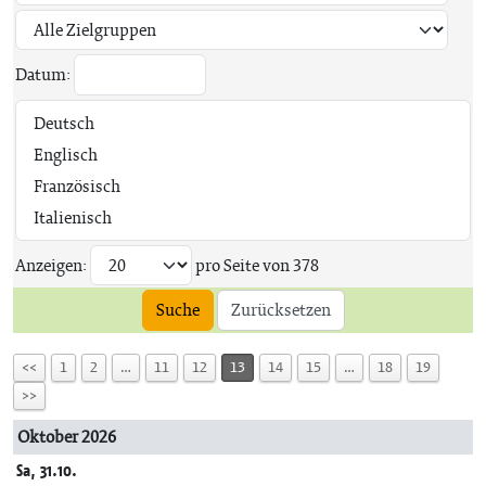
Datum:
Anzeigen:
pro Seite von
378
Suche
Zurücksetzen
<<
1
2
…
11
12
13
14
15
…
18
19
>>
Oktober 2026
Sa, 31.10.