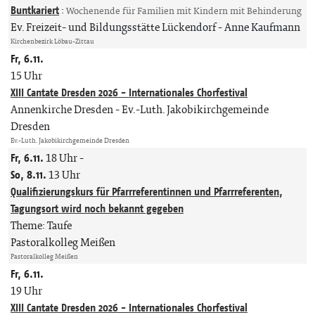
Buntkariert
:
Wochenende für Familien mit Kindern mit Behinderung
Ev. Freizeit- und Bildungsstätte Lückendorf
Anne Kaufmann
Kirchenbezirk Löbau-Zittau
Fr, 6.11.
15 Uhr
XIII Cantate Dresden 2026 - Internationales Chorfestival
Annenkirche Dresden
Ev.-Luth. Jakobikirchgemeinde
Dresden
Ev.-Luth. Jakobikirchgemeinde Dresden
Fr, 6.11.
18 Uhr
-
So, 8.11.
13 Uhr
Qualifizierungskurs für Pfarrreferentinnen und Pfarrreferenten,
Tagungsort wird noch bekannt gegeben
Theme: Taufe
Pastoralkolleg Meißen
Pastoralkolleg Meißen
Fr, 6.11.
19 Uhr
XIII Cantate Dresden 2026 - Internationales Chorfestival