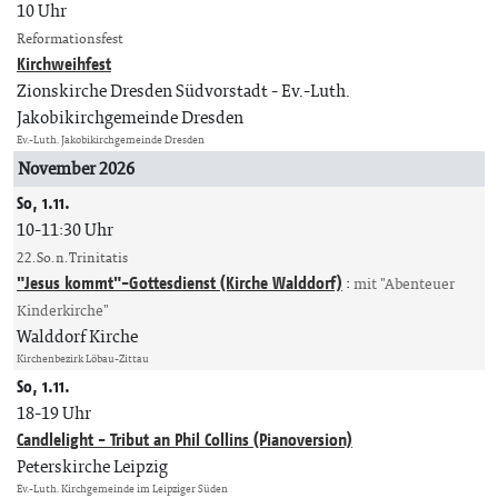
10 Uhr
Reformationsfest
Kirchweihfest
Zionskirche Dresden Südvorstadt
Ev.-Luth.
Jakobikirchgemeinde Dresden
Ev.-Luth. Jakobikirchgemeinde Dresden
November 2026
So, 1.11.
10-11:30 Uhr
22. So. n. Trinitatis
"Jesus kommt"-Gottesdienst (Kirche Walddorf)
:
mit "Abenteuer
Kinderkirche"
Walddorf Kirche
Kirchenbezirk Löbau-Zittau
So, 1.11.
18-19 Uhr
Candlelight - Tribut an Phil Collins (Pianoversion)
Peterskirche Leipzig
Ev.-Luth. Kirchgemeinde im Leipziger Süden