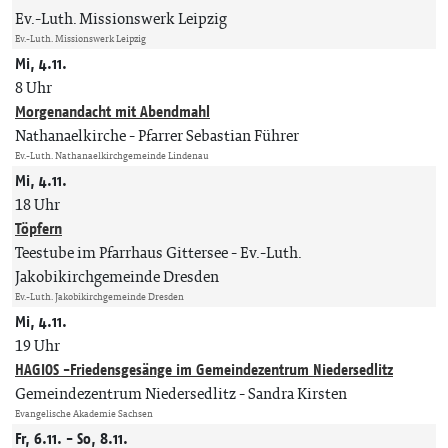
Ev.-Luth. Missionswerk Leipzig
Ev.-Luth. Missionswerk Leipzig
Mi, 4.11.
8 Uhr
Morgenandacht mit Abendmahl
Nathanaelkirche
Pfarrer Sebastian Führer
Ev.-Luth. Nathanaelkirchgemeinde Lindenau
Mi, 4.11.
18 Uhr
Töpfern
Teestube im Pfarrhaus Gittersee
Ev.-Luth.
Jakobikirchgemeinde Dresden
Ev.-Luth. Jakobikirchgemeinde Dresden
Mi, 4.11.
19 Uhr
HAGIOS -Friedensgesänge im Gemeindezentrum Niedersedlitz
Gemeindezentrum Niedersedlitz
Sandra Kirsten
Evangelische Akademie Sachsen
Fr, 6.11. - So, 8.11.