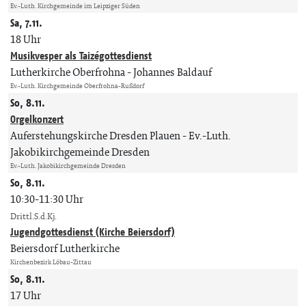
Ev.-Luth. Kirchgemeinde im Leipziger Süden
Sa, 7.11.
18 Uhr
Musikvesper als Taizégottesdienst
Lutherkirche Oberfrohna
Johannes Baldauf
Ev.-Luth. Kirchgemeinde Oberfrohna-Rußdorf
So, 8.11.
Orgelkonzert
Auferstehungskirche Dresden Plauen
Ev.-Luth.
Jakobikirchgemeinde Dresden
Ev.-Luth. Jakobikirchgemeinde Dresden
So, 8.11.
10:30-11:30 Uhr
Drittl.S.d.Kj.
Jugendgottesdienst (Kirche Beiersdorf)
Beiersdorf Lutherkirche
Kirchenbezirk Löbau-Zittau
So, 8.11.
17 Uhr