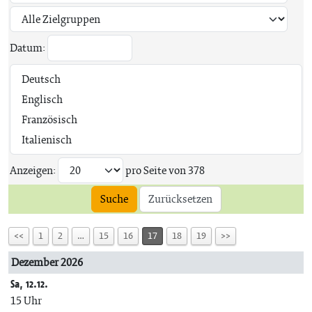
Datum:
Anzeigen:
pro Seite von
378
Suche
Zurücksetzen
<<
1
2
…
15
16
17
18
19
>>
Dezember 2026
Sa, 12.12.
15 Uhr