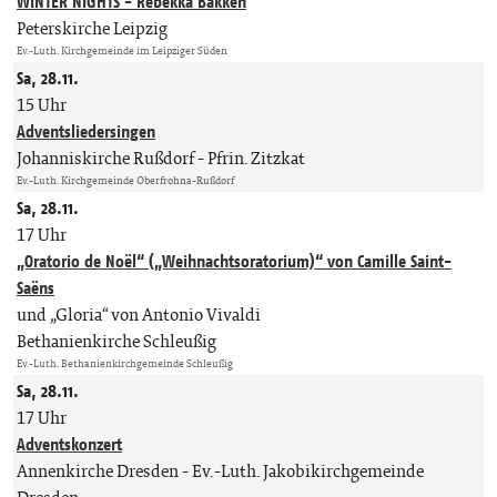
WINTER NIGHTS - Rebekka Bakken
Peterskirche Leipzig
Ev.-Luth. Kirchgemeinde im Leipziger Süden
Sa, 28.11.
15 Uhr
Adventsliedersingen
Johanniskirche Rußdorf
Pfrin. Zitzkat
Ev.-Luth. Kirchgemeinde Oberfrohna-Rußdorf
Sa, 28.11.
17 Uhr
„Oratorio de Noël“ („Weihnachtsoratorium)“ von Camille Saint-
Saëns
und „Gloria“ von Antonio Vivaldi
Bethanienkirche Schleußig
Ev.-Luth. Bethanienkirchgemeinde Schleußig
Sa, 28.11.
17 Uhr
Adventskonzert
Annenkirche Dresden
Ev.-Luth. Jakobikirchgemeinde