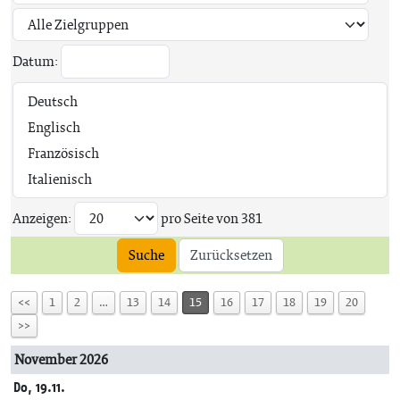
Datum:
Anzeigen:
pro Seite von
381
Suche
Zurücksetzen
<<
1
2
…
13
14
15
16
17
18
19
20
>>
November 2026
Do, 19.11.