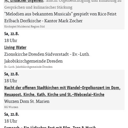
15. Erlbacher Orgelfest
:
anschl. Orgelbesichtigung und Einladung zu
Gesprächen und kulinarischer Stärkung
"Melodien aus bekannten Musicals" gespielt von Rico Feist
Erlbach Dorfkirche
Kantor Mark Zocher
Kirchspiel Muldental Region Süd
Sa, 22.8.
18 Uhr
Living Water
Zionskirche Dresden Südvorstadt
Ev.-Luth.
Jakobikirchgemeinde Dresden
Ev.-Luth. Jakobikirchgemeinde Dresden
Sa, 22.8.
18 Uhr
Nacht der offenen Stadtkirchen mit Wandel-Orgelkonzert im Dom,
Neuapost. Kirche, Kath. Kirche und St.-Webceslai-Kirche
Wurzen Dom St. Marien
KG Wurzen
Sa, 22.8.
18 Uhr
Sameach - Ein jüdisches Fest mit Film, Tanz & Musik