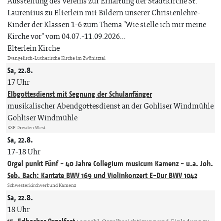
Ausstellung des Vereins zur Erhaltung der Stadtkirche St.
Laurentius zu Elterlein mit Bildern unserer Christenlehre-
Kinder der Klassen 1-6 zum Thema "Wie stelle ich mir meine
Kirche vor" vom 04.07.-11.09.2026...
Elterlein Kirche
Evangelisch-Lutherische Kirche im Zwönitztal
Sa, 22.8.
17 Uhr
Elbgottesdienst mit Segnung der Schulanfänger
musikalischer Abendgottesdienst an der Gohliser Windmühle
Gohliser Windmühle
KSP Dresden West
Sa, 22.8.
17-18 Uhr
Orgel punkt Fünf - 40 Jahre Collegium musicum Kamenz - u.a. Joh.
Seb. Bach: Kantate BWV 169 und Violinkonzert E-Dur BWV 1042
Schwesterkirchverbund Kamenz
Sa, 22.8.
18 Uhr