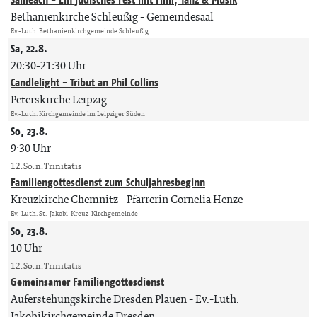
Bethanienkirche Schleußig - Gemeindesaal
Ev.-Luth. Bethanienkirchgemeinde Schleußig
Sa, 22.8.
20:30-21:30 Uhr
Candlelight - Tribut an Phil Collins
Peterskirche Leipzig
Ev.-Luth. Kirchgemeinde im Leipziger Süden
So, 23.8.
9:30 Uhr
12. So. n. Trinitatis
Familiengottesdienst zum Schuljahresbeginn
Kreuzkirche Chemnitz
Pfarrerin Cornelia Henze
Ev.-Luth. St.-Jakobi-Kreuz-Kirchgemeinde
So, 23.8.
10 Uhr
12. So. n. Trinitatis
Gemeinsamer Familiengottesdienst
Auferstehungskirche Dresden Plauen
Ev.-Luth.
Jakobikirchgemeinde Dresden