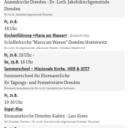
Annenkirche Dresden
Ev.-Luth. Jakobikirchgemeinde
Dresden
Ev.-Luth. Jakobikirchgemeinde Dresden
Fr, 21.8.
18 Uhr
Kirchenführung »Maria am Wasser«
:
Eintritt frei
Schifferkirche "Maria am Wasser" Dresden Hosterwitz
Ev.-Luth. Kirchgemeinde »Maria am Wasser« Dresden-Hosterwitz
Fr, 21.8.
18 Uhr
-
So, 23.8.
16 Uhr
Summerschool - Missionale Kirche. HIER & JETZT
Summerschool für Ehrenamtliche
Ev. Tagungs- und Freizeitstätte Dresden
Ehrenamtsakademie der Ev.-Luth. Landeskirche Sachsens
Fr, 21.8.
19:30 Uhr
Orgel-Plus
Emmauskirche Dresden-Kaditz
Lars Kress
KG Dresden-Trachau / Ev.-Luth. Laurentiuskirchgemeinde Dresden-Neustadt