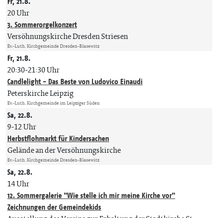
Fr, 21.8.
20 Uhr
3. Sommerorgelkonzert
Versöhnungskirche Dresden Striesen
Ev.-Luth. Kirchgemeinde Dresden-Blasewitz
Fr, 21.8.
20:30-21:30 Uhr
Candlelight - Das Beste von Ludovico Einaudi
Peterskirche Leipzig
Ev.-Luth. Kirchgemeinde im Leipziger Süden
Sa, 22.8.
9-12 Uhr
Herbstflohmarkt für Kindersachen
Gelände an der Versöhnungskirche
Ev.-Luth. Kirchgemeinde Dresden-Blasewitz
Sa, 22.8.
14 Uhr
12. Sommergalerie "Wie stelle ich mir meine Kirche vor"
Zeichnungen der Gemeindekids