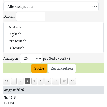
Datum:
Anzeigen:
pro Seite von
378
Suche
Zurücksetzen
<<
1
2
3
4
5
…
18
19
>>
August 2026
Mi, 19.8.
12 Uhr