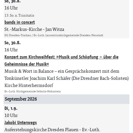
So, 30.8.
16 Uhr
13. So. n. Trinitatis
bands in concert
St.-Markus-Kirche
Jan Witza
KG Dresden-Trachau / Ev.-Luth. Laurentiuskirchgemeinde Dresden-Neustadt
So, 30.8.
16 Uhr
Konzert zum Kirchweihfest: »Musik und Schöpfung – über die
Geheimnisse der Musik«
Musik & Wort in Balance – ein Gesprächskonzert mit dem
Tonkünstler Joachim Karl Schäfer (Die Dresdner Bach-Solisten)
Kirche Hinterhermsdorf
Ev.-Luth. Kirchgemeinde Sebnitz-Hohnstein
September 2026
Di, 1.9.
10 Uhr
Jakobi Unterwegs
Auferstehungskirche Dresden Plauen
Ev.-Luth.