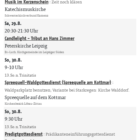
Musik im Kerzenschein
:
Zeit noch klären
Katechismuskirche
Schwesterkirchverbund Kamenz
Sa, 29.8.
20:30-21:30 Uhr
Candlelight - Tribut an Hans Zimmer
Peterskirche Leipzig
Ev.-Luth. Kirchgemeinde im Leipziger Süden
So, 30.8.
9-10 Uhr
13. So. n. Trinitatis
Spreequell-Waldgottesdienst (Spreequelle am Kottmar)
:
Waldparkplatz benutzen; Variante bei Starkregen: Kirche Walddorf.
Spreequelle auf dem Kottmar
Kirchenbezirk Löbau-Zittau
So, 30.8.
9:30 Uhr
13. So. n. Trinitatis
Predigtgottesdienst
:
Prädikanteneinführungsgottesdienst