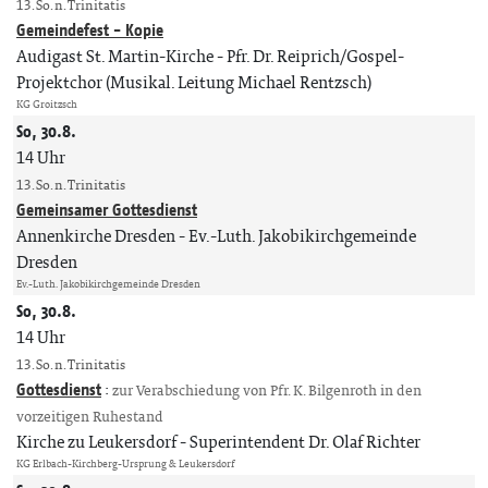
13. So. n. Trinitatis
Gemeindefest - Kopie
Audigast St. Martin-Kirche
Pfr. Dr. Reiprich/Gospel-
Projektchor (Musikal. Leitung Michael Rentzsch)
KG Groitzsch
So, 30.8.
14 Uhr
13. So. n. Trinitatis
Gemeinsamer Gottesdienst
Annenkirche Dresden
Ev.-Luth. Jakobikirchgemeinde
Dresden
Ev.-Luth. Jakobikirchgemeinde Dresden
So, 30.8.
14 Uhr
13. So. n. Trinitatis
Gottesdienst
:
zur Verabschiedung von Pfr. K. Bilgenroth in den
vorzeitigen Ruhestand
Kirche zu Leukersdorf
Superintendent Dr. Olaf Richter
KG Erlbach-Kirchberg-Ursprung & Leukersdorf