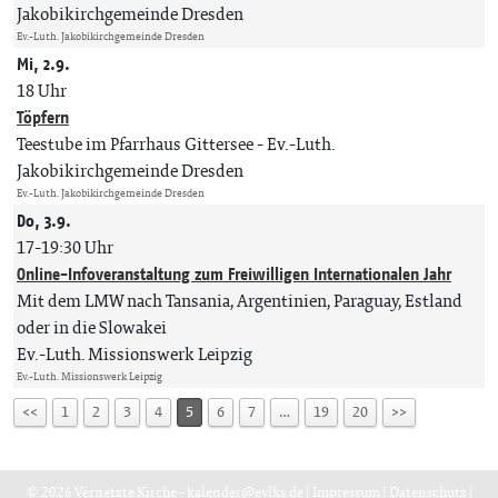
Jakobikirchgemeinde Dresden
Ev.-Luth. Jakobikirchgemeinde Dresden
Mi, 2.9.
18 Uhr
Töpfern
Teestube im Pfarrhaus Gittersee
Ev.-Luth.
Jakobikirchgemeinde Dresden
Ev.-Luth. Jakobikirchgemeinde Dresden
Do, 3.9.
17-19:30 Uhr
Online-Infoveranstaltung zum Freiwilligen Internationalen Jahr
Mit dem LMW nach Tansania, Argentinien, Paraguay, Estland
oder in die Slowakei
Ev.-Luth. Missionswerk Leipzig
Ev.-Luth. Missionswerk Leipzig
<<
1
2
3
4
5
6
7
…
19
20
>>
© 2026 Vernetzte Kirche -
kalender@evlks.de
|
Impressum
|
Datenschutz
|