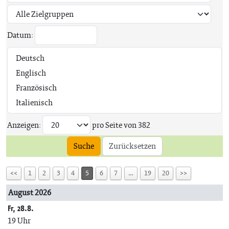
Datum:
Anzeigen:
pro Seite von
382
Suche
Zurücksetzen
<<
1
2
3
4
5
6
7
…
19
20
>>
August 2026
Fr, 28.8.
19 Uhr