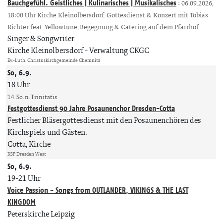
Bauchgefühl. Geistliches | Kulinarisches | Musikalisches
:
06.09.2026,
18:00 Uhr Kirche Kleinolbersdorf. Gottesdienst & Konzert mit Tobias
Richter feat. Yellowtune, Begegnung & Catering auf dem Pfarrhof
Singer & Songwriter
Kirche Kleinolbersdorf
Verwaltung CKGC
Ev.-Luth. Christuskirchgemeinde Chemnitz
So, 6.9.
18 Uhr
14. So. n. Trinitatis
Festgottesdienst 90 Jahre Posaunenchor Dresden-Cotta
Festlicher Bläsergottesdienst mit den Posaunenchören des
Kirchspiels und Gästen.
Cotta, Kirche
KSP Dresden West
So, 6.9.
19-21 Uhr
Voice Passion - Songs from OUTLANDER, VIKINGS & THE LAST
KINGDOM
Peterskirche Leipzig