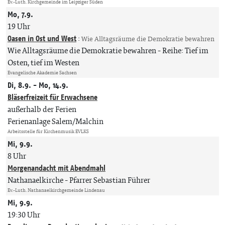
Ev.-Luth. Kirchgemeinde im Leipziger Süden
Mo, 7.9.
19 Uhr
Oasen in Ost und West
:
Wie Alltagsräume die Demokratie bewahren
Wie Alltagsräume die Demokratie bewahren - Reihe: Tief im
Osten, tief im Westen
Evangelische Akademie Sachsen
Di, 8.9. - Mo, 14.9.
Bläserfreizeit für Erwachsene
außerhalb der Ferien
Ferienanlage Salem/Malchin
Arbeitsstelle für Kirchenmusik EVLKS
Mi, 9.9.
8 Uhr
Morgenandacht mit Abendmahl
Nathanaelkirche
Pfarrer Sebastian Führer
Ev.-Luth. Nathanaelkirchgemeinde Lindenau
Mi, 9.9.
19:30 Uhr