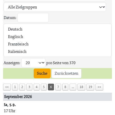
Datum:
Anzeigen:
pro Seite von
370
Suche
Zurücksetzen
<<
1
2
3
4
5
6
7
8
…
18
19
>>
September 2026
Sa, 5.9.
17 Uhr