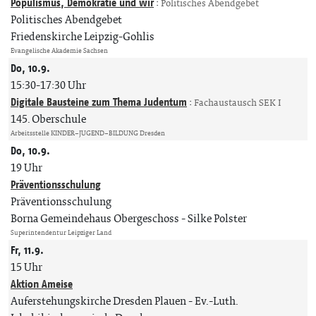
Populismus, Demokratie und wir
:
Politisches Abendgebet
Politisches Abendgebet
Friedenskirche Leipzig-Gohlis
Evangelische Akademie Sachsen
Do, 10.9.
15:30-17:30 Uhr
Digitale Bausteine zum Thema Judentum
:
Fachaustausch SEK I
145. Oberschule
Arbeitsstelle KINDER–JUGEND–BILDUNG Dresden
Do, 10.9.
19 Uhr
Präventionsschulung
Präventionsschulung
Borna Gemeindehaus Obergeschoss
Silke Polster
Superintendentur Leipziger Land
Fr, 11.9.
15 Uhr
Aktion Ameise
Auferstehungskirche Dresden Plauen
Ev.-Luth.