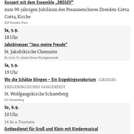
Konzert mit dem Ensemble „DREGEV“
zum 90-jährigen Jubiläum des Posaunenchores Dresden-Cotta
Cotta, Kirche
KSP Dresden West
Sa, 5.9.
18 Uhr
Jakobivesper "Jesu meine Freude"
St. Jakobikirche Chemnitz
Ev.-Luth. St.-Jakobi-Kreuz-Kirchgemeinde
Sa, 5.9.
19 Uhr
Wo die Schätze klingen - Ein Erzgebirgsoratorium
:
GROSSES
ERZGEBIRGISCHES SÄNGERFEST
St. Wolfgangskirche Schneeberg
KG Schneeberg
So, 6.9.
10 Uhr
14. So. n. Trinitatis
Gottesdienst für Groß und Klein mit Kindermusical