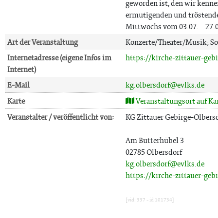
geworden ist, den wir kenne
ermutigenden und tröstende
Mittwochs vom 03.07. – 27.0
Art der Veranstaltung
Konzerte/Theater/Musik; So
Internetadresse (eigene Infos im
https://kirche-zittauer-geb
Internet)
E-Mail
kg.olbersdorf@evlks.de
Karte
Veranstaltungsort auf Ka
Veranstalter / veröffentlicht von:
KG Zittauer Gebirge-Olbers
Am Butterhübel 3
02785 Olbersdorf
kg.olbersdorf@evlks.de
https://kirche-zittauer-geb
[vid: 337 - id 101734]