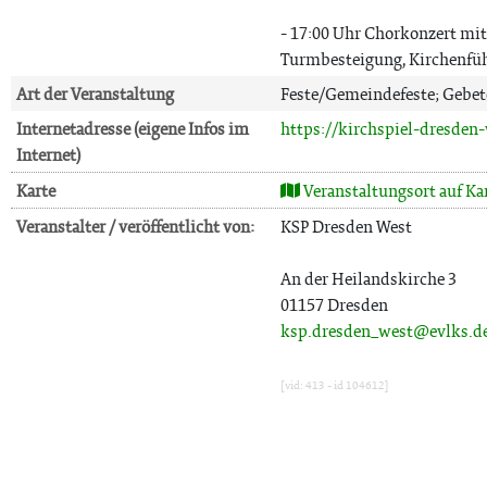
- 17:00 Uhr Chorkonzert mi
Turmbesteigung, Kirchenfü
Art der Veranstaltung
Feste/Gemeindefeste; Gebe
Internetadresse (eigene Infos im
https://kirchspiel-dresden
Internet)
Karte
Veranstaltungsort auf Ka
Veranstalter / veröffentlicht von:
KSP Dresden West
An der Heilandskirche 3
01157 Dresden
ksp.dresden_west@evlks.d
[vid: 413 - id 104612]