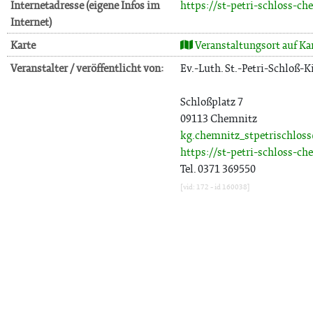
Internetadresse (eigene Infos im
https://st-petri-schloss-
Internet)
Karte
Veranstaltungsort auf Ka
Veranstalter / veröffentlicht von:
Ev.-Luth. St.-Petri-Schloß-
Schloßplatz 7
09113 Chemnitz
kg.chemnitz_stpetrischlos
https://st-petri-schloss-ch
Tel. 0371 369550
[vid: 172 - id 160038]