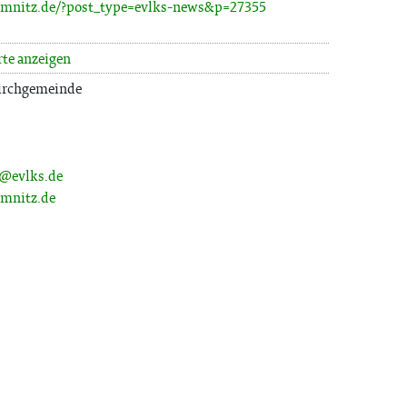
chemnitz.de/?post_type=evlks-news&p=27355
rte anzeigen
Kirchgemeinde
s@evlks.de
emnitz.de