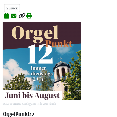
Zurück
St. Laurentius Kirchgemeinde Auerbach
OrgelPunkt12