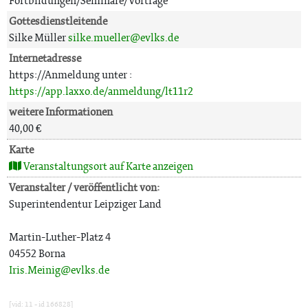
Fortbildungen/Seminare/Vorträge
Gottesdienstleitende
Silke Müller
silke.mueller@evlks.de
Internetadresse
https://Anmeldung unter :
https://app.laxxo.de/anmeldung/lt11r2
weitere Informationen
40,00 €
Karte
Veranstaltungsort auf Karte anzeigen
Veranstalter / veröffentlicht von:
Superintendentur Leipziger Land
Martin-Luther-Platz 4
04552 Borna
Iris.Meinig@evlks.de
[vid: 11 - id 166828]