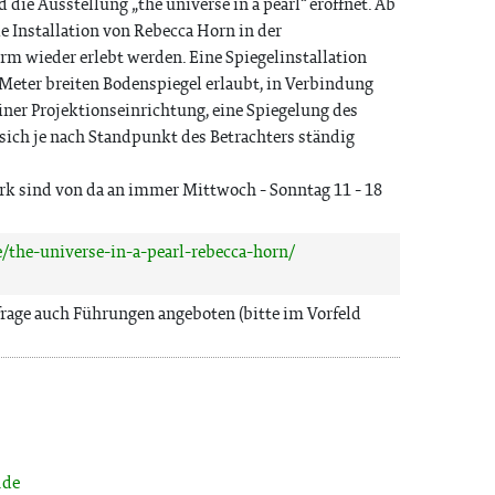
die Ausstellung „the universe in a pearl“ eröffnet. Ab
 Installation von Rebecca Horn in der
orm wieder erlebt werden. Eine Spiegelinstallation
 Meter breiten Bodenspiegel erlaubt, in Verbindung
iner Projektionseinrichtung, eine Spiegelung des
sich je nach Standpunkt des Betrachters ständig
rk sind von da an immer Mittwoch - Sonntag 11 - 18
e/the-universe-in-a-pearl-rebecca-horn/
rage auch Führungen angeboten (bitte im Vorfeld
.de