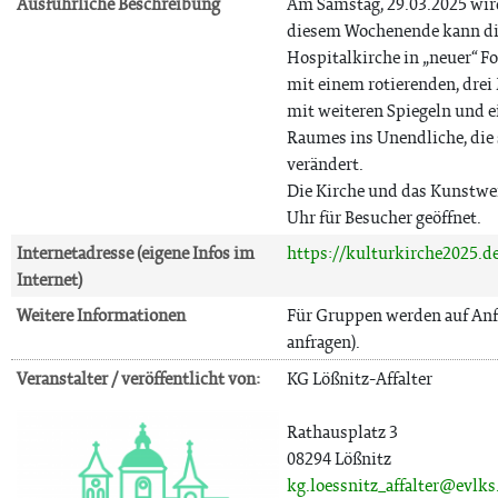
Ausführliche Beschreibung
Am Samstag, 29.03.2025 wird 
diesem Wochenende kann die
Hospitalkirche in „neuer“ F
mit einem rotierenden, drei
mit weiteren Spiegeln und e
Raumes ins Unendliche, die 
verändert.
Die Kirche und das Kunstwe
Uhr für Besucher geöffnet.
Internetadresse (eigene Infos im
https://kulturkirche2025.d
Internet)
Weitere Informationen
Für Gruppen werden auf Anf
anfragen).
Veranstalter / veröffentlicht von:
KG Lößnitz-Affalter
Rathausplatz 3
08294 Lößnitz
kg.loessnitz_affalter@evlks