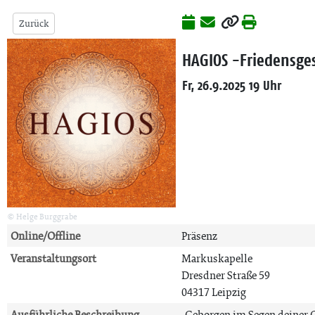
Zurück
HAGIOS -Friedensges
Fr, 26.9.2025 19 Uhr
© Helge Burggrabe
Online/Offline
Präsenz
Veranstaltungsort
Markuskapelle
Dresdner Straße 59
04317 Leipzig
Ausführliche Beschreibung
„Geborgen im Segen deiner G