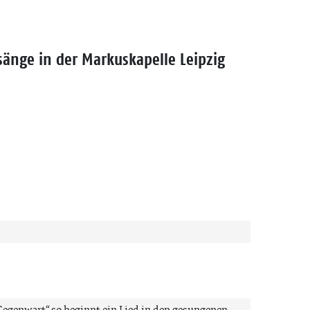
änge in der Markuskapelle Leipzig
egenwart“ so beginnt ein Lied in den gesungenen