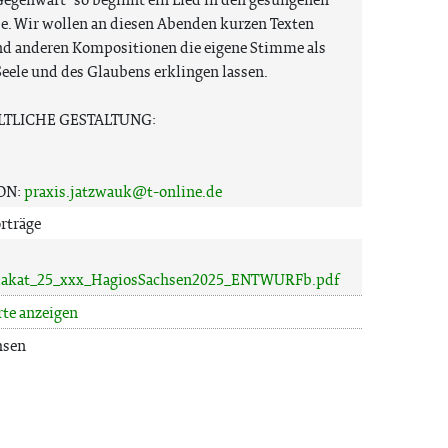
e. Wir wollen an diesen Abenden kurzen Texten
nd anderen Kompositionen die eigene Stimme als
eele und des Glaubens erklingen lassen.
LTLICHE GESTALTUNG:
ON:
praxis.jatzwauk@t-online.de
rträge
Plakat_25_xxx_HagiosSachsen2025_ENTWURFb.pdf
rte anzeigen
hsen