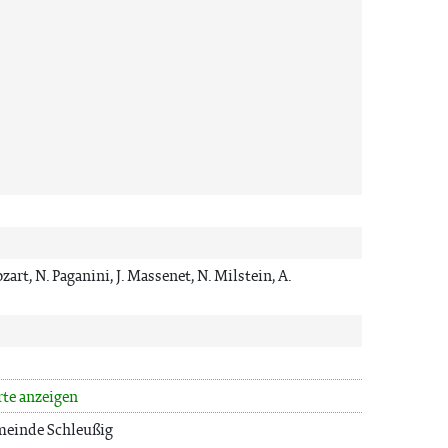
zart, N. Paganini, J. Massenet, N. Milstein, A.
rte anzeigen
meinde Schleußig