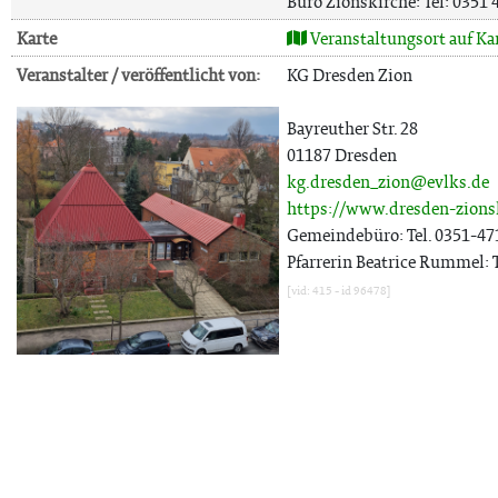
Büro Zionskirche: Tel: 0351
Karte
Veranstaltungsort auf Ka
Veranstalter / veröffentlicht von:
KG Dresden Zion
Bayreuther Str. 28
01187 Dresden
kg.dresden_zion@evlks.de
https://www.dresden-zions
Gemeindebüro: Tel. 0351-47
Pfarrerin Beatrice Rummel: 
[vid: 415 - id 96478]