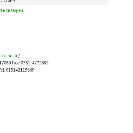
 4717060
rte anzeigen
kirche.de/
17060 Fax: 0351-4772693
Tel. 015142115669