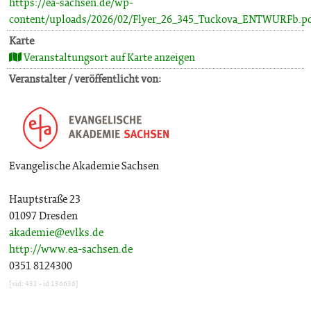
https://ea-sachsen.de/wp-
content/uploads/2026/02/Flyer_26_345_Tuckova_ENTWURFb.p
Karte
Veranstaltungsort auf Karte anzeigen
Veranstalter / veröffentlicht von:
Evangelische Akademie Sachsen
Hauptstraße 23
01097 Dresden
akademie@evlks.de
http://www.ea-sachsen.de
0351 8124300
[vid: 431 - id 136636]