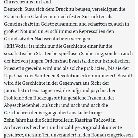
Christentums im Land.
Dennoch: Statt sich dem Druck zu beugen, verteidigten die
Frauen ihren Glauben nur noch fester. Sie rückten als
Gemeinschaft im Geiste zusammen und schafften es, auch in
größter Not und unter schlimmsten Repressalien den
Grundsatz der Nächstenliebe zu verfolgen.
»Bílá Voda« ist nicht nur die Geschichte einer für die
sozialistischen Staaten beispiellosen Säuberung, sondern auch
der fiktiven jungen Ordensfrau Evarista, die zur katholischen
Priesterin geweiht wird und als solche praktiziert, bis sie der
Papst nach der Samtenen Revolution exkommuniziert. Erzählt
wird die Geschichte in der Gegenwart aus Sicht der
Journalistin Lena Lagnerová, die aufgrund psychischer
Probleme den Rückzugsort für gefallene Frauen in der
Abgeschiedenheit aufsucht und nach und nach die
Geschichten der Vergangenheit ans Licht bringt.
Zehn Jahre hat die Schriftstellerin Kateřina Tučková in
Archiven recherchiert und unzählige Originaldokumente
gesichtet, die zum Teil unverändert in den Roman eingeflossen