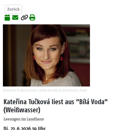
Zurück
Kateřina Tučková, Foto: Lenka Hatašová, Buchcover: Host
Kateřina Tučková liest aus "Bílá Voda"
(Weißwasser)
Lesungen im Landhaus
Di, 23.6.2026 19 Uhr