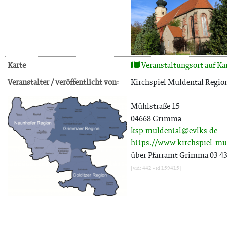
Karte
Veranstaltungsort auf Ka
Veranstalter / veröffentlicht von:
Kirchspiel Muldental Regio
Mühlstraße 15
04668 Grimma
ksp.muldental@evlks.de
https://www.kirchspiel-mu
über Pfarramt Grimma 03 43 
[vid: 442 - id 159415]