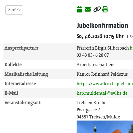
Zurück
Jubelkonfirmation
So, 7.6.2026 10:15 Uhr
1. S
Ansprechpartner
Pfarrerin Birgit Silberbach
b
03 43 83- 6 28 07
Kollekte
Arbeitslosenarbeit
Musikalische Leitung
Kantor Reinhard Peldszus
Internetadresse
https://www.kirchspiel-mu
E-Mail
ksp.muldental@evlks.de
Veranstaltungsort
Trebsen Kirche
Pfarrgasse 7
04687 Trebsen/Mulde