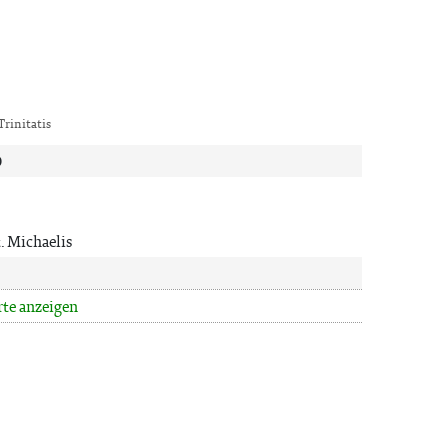
 Trinitatis
D
. Michaelis
rte anzeigen