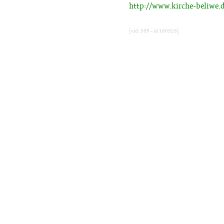
http://www.kirche-beliwe.
[vid: 389 - id 160526]