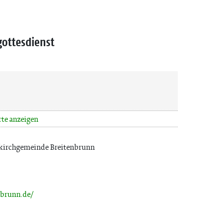
gottesdienst
rte anzeigen
skirchgemeinde Breitenbrunn
nbrunn.de/