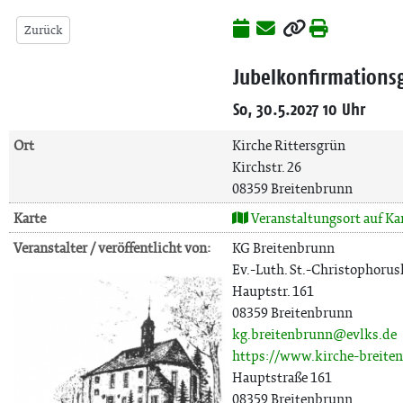
Zurück
Jubelkonfirmations
So, 30.5.2027 10 Uhr
Ort
Kirche Rittersgrün
Kirchstr. 26
08359 Breitenbrunn
Karte
Veranstaltungsort auf Ka
Veranstalter / veröffentlicht von:
KG Breitenbrunn
Ev.-Luth. St.-Christophoru
Hauptstr. 161
08359 Breitenbrunn
kg.breitenbrunn@evlks.de
https://www.kirche-breite
Hauptstraße 161
08359 Breitenbrunn