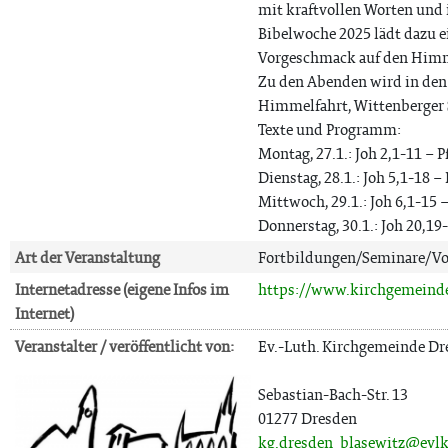
mit kraftvollen Worten und
Bibelwoche 2025 lädt dazu e
Vorgeschmack auf den Himm
Zu den Abenden wird in den
Himmelfahrt, Wittenberger St
Texte und Programm:
Montag, 27.1.: Joh 2,1-11 – 
Dienstag, 28.1.: Joh 5,1-18 
Mittwoch, 29.1.: Joh 6,1-15 –
Donnerstag, 30.1.: Joh 20,19
Art der Veranstaltung
Fortbildungen/Seminare/Vo
Internetadresse (eigene Infos im
https://www.kirchgemeinde
Internet)
Veranstalter / veröffentlicht von:
Ev.-Luth. Kirchgemeinde Dr
Sebastian-Bach-Str. 13
01277 Dresden
kg.dresden_blasewitz@evlk