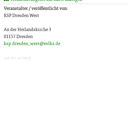
Veranstalter / veröffentlicht von:
KSP Dresden West
An der Heilandskirche 3
01157 Dresden
ksp.dresden_west@evlks.de
[vid: 413 - id 73820]