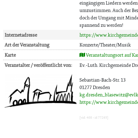
eingängigen Liedern werden 
umzustimmen. Auch der Bezu
doch der Umgang mit Minderh
spannend zu werden!
Internetadresse
https://www.kirchgemeinde
Art der Veranstaltung
Konzerte/Theater/Musik
Karte
Veranstaltungsort auf Ka
Veranstalter / veröffentlicht von:
Ev.-Luth. Kirchgemeinde Dr
Sebastian-Bach-Str. 13
01277 Dresden
kg.dresden_blasewitz@evlk
https://www.kirchgemeinde
[vid: 408 - id 77265]