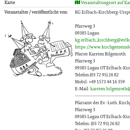
Karte
Veranstaltungsort auf Ka
Veranstalter / veröffentlicht von:
KG Erlbach-Kirchberg-Ursp
Pfarrweg 3
09385 Lugau
kg.erlbach_kirchberg@evlk
https://www.kirchgemeinde
Pfarrer Karsten Bilgenroth
Pfarrweg 3
09385 Lugau OT Erlbach-Kir
Telefon (03 72 95) 26 82
Mobil: +49 1573 44 16 359
E-Mail:
karsten.bilgenroth
-------------------------------
Pfarramt der Ev.-Luth. Kir
Pfarrweg 3
09385 Lugau OT Erlbach-Kir
Telefon: (03 72 95) 26 82