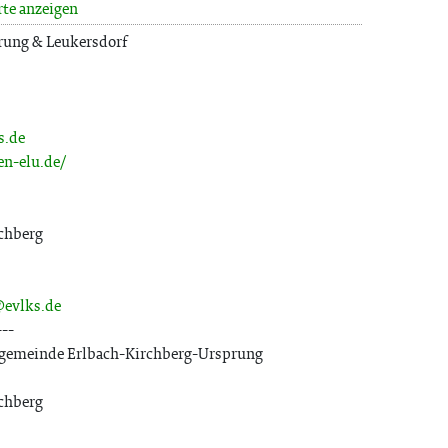
rte anzeigen
rung & Leukersdorf
s.de
n-elu.de/
chberg
@evlks.de
---
chgemeinde Erlbach-Kirchberg-Ursprung
chberg