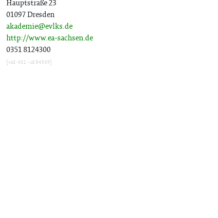
Hauptstraße 23
01097 Dresden
akademie@evlks.de
http://www.ea-sachsen.de
0351 8124300
[vid: 431 - id 84539]