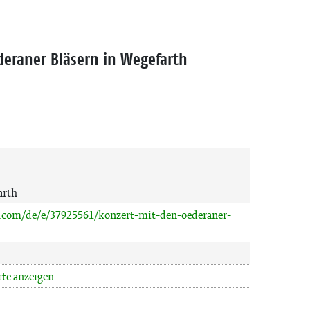
deraner Bläsern in Wegefarth
arth
k.com/de/e/37925561/konzert-mit-den-oederaner-
rte anzeigen