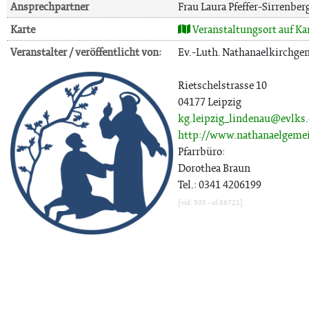
Ansprechpartner
Frau Laura Pfeffer-Sirrenber
Karte
Veranstaltungsort auf Ka
Veranstalter / veröffentlicht von:
Ev.-Luth. Nathanaelkirchg
Rietschelstrasse 10
04177 Leipzig
kg.leipzig_lindenau@evlks
http://www.nathanaelgeme
Pfarrbüro:
Dorothea Braun
Tel.: 0341 4206199
[vid: 505 - id 86721]