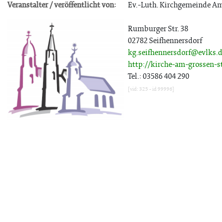
Veranstalter / veröffentlicht von:
Ev.-Luth. Kirchgemeinde Am
Rumburger Str. 38
02782 Seifhennersdorf
kg.seifhennersdorf@evlks.
http://kirche-am-grossen-s
Tel.: 03586 404 290
[vid: 325 - id 99996]