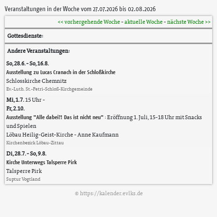
Veranstaltungen in der Woche vom 27.07.2026 bis 02.08.2026
<< vorhergehende Woche
-
aktuelle Woche
-
nächste Woche >>
Gottesdienste:
Andere Veranstaltungen:
So, 28.6. - So, 16.8.
Ausstellung zu Lucas Cranach in der Schloßkirche
Schlosskirche Chemnitz
Ev.-Luth. St.-Petri-Schloß-Kirchgemeinde
Mi, 1.7.
15 Uhr
-
Fr, 2.10.
Ausstellung "Alle dabei?! Das ist nicht neu"
:
Eröffnung 1. Juli, 15-18 Uhr mit Snacks
und Spielen
Löbau Heilig-Geist-Kirche
Anne Kaufmann
Kirchenbezirk Löbau-Zittau
Di, 28.7. - So, 9.8.
Kirche Unterwegs Talsperre Pirk
Talsperre Pirk
Suptur Vogtland
https://kalender.evlks.de
©