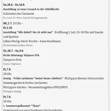
So, 28.6. - So, 16.8.
Ausstellung zu Lucas Cranach in der Schloßkirche
Schlosskirche Chemnitz
Ev.-Luth. St.-Petri-Schloß-Kirchgemeinde
Mi, 1.7.
15 Uhr
-
Fr, 2.10.
Ausstellung "Alle dabei?! Das ist nicht neu"
:
Eröffnung 1. Juli, 15-18 Uhr mit Snacks
und Spielen
Löbau Heilig-Geist-Kirche
Anne Kaufmann
Kirchenbezirk Löbau-Zittau
Di, 28.7. - So, 9.8.
Kirche Unterwegs Talsperre Pirk
Talsperre Pirk
Suptur Vogtland
Fr, 7.8.
18 Uhr
Lesung - Priska Lachmann "Immer besser scheitern"
:
Philippus kleiner literarischer
Sommergarten & Kultur im Garten
Philippus-Garten
Veranstaltungsbüro PHILIPPUS
Philippus Leipzig
Fr, 7.8.
20 Uhr
1. Sommerorgelkonzert "Tänze"
Orgelmusik aus verschiedenen Jahrhunderten