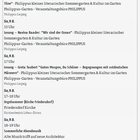
Töne"
:
Philippus kleiner literarischer Sommergarten & Kultur im Garten
Philippus-Garten
Veranstaltungsbüro PHILIPPUS
Philippus Leipzig
So, 9.8.
15 Uhr
Lesung – Navina Baader: "Wir sind der Ozean"
:
Philippus kleiner literarischer
Sommergarten & Kultur im Garten
Philippus-Garten
Veranstaltungsbüro PHILIPPUS
Philippus Leipzig
So, 9.8.
17 Uhr
Lesung – Greta Taubert "Guten Morgen, Du Schöner – Begegnungen mit ostdeutschen
Männern"
:
Philippus kleiner literarischer Sommergarten & Kultur im Garten
Philippus-Garten
Veranstaltungsbüro PHILIPPUS
Philippus Leipzig
So, 9.8.
17-18 Uhr
Orgelsommer (Kirche Friedersdorf)
Friedersdorf Kirche
Kirchenbezirk Löbau-Zittau
So, 9.8.
18-19 Uhr
Sommerliche Abendmusik
Alte Musik trifft auf neue Architektur