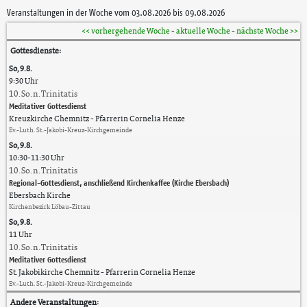
Veranstaltungen in der Woche vom 03.08.2026 bis 09.08.2026
<< vorhergehende Woche
-
aktuelle Woche
-
nächste Woche >>
Gottesdienste:
So, 9.8.
9:30 Uhr
10. So. n. Trinitatis
Meditativer Gottesdienst
Kreuzkirche Chemnitz
Pfarrerin Cornelia Henze
Ev.-Luth. St.-Jakobi-Kreuz-Kirchgemeinde
So, 9.8.
10:30-11:30 Uhr
10. So. n. Trinitatis
Regional-Gottesdienst, anschließend Kirchenkaffee (Kirche Ebersbach)
Ebersbach Kirche
Kirchenbezirk Löbau-Zittau
So, 9.8.
11 Uhr
10. So. n. Trinitatis
Meditativer Gottesdienst
St. Jakobikirche Chemnitz
Pfarrerin Cornelia Henze
Ev.-Luth. St.-Jakobi-Kreuz-Kirchgemeinde
Andere Veranstaltungen: