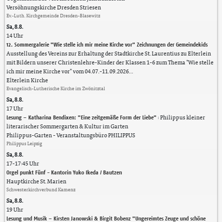
Versöhnungskirche Dresden Striesen
Ev.-Luth. Kirchgemeinde Dresden-Blasewitz
Sa, 8.8.
14 Uhr
12. Sommergalerie "Wie stelle ich mir meine Kirche vor" Zeichnungen der Gemeindekids
Ausstellung des Vereins zur Erhaltung der Stadtkirche St. Laurentius zu Elterlein
mit Bildern unserer Christenlehre-Kinder der Klassen 1-6 zum Thema "Wie stelle
ich mir meine Kirche vor" vom 04.07.-11.09.2026...
Elterlein Kirche
Evangelisch-Lutherische Kirche im Zwönitztal
Sa, 8.8.
17 Uhr
Lesung – Katharina Bendixen: "Eine zeitgemäße Form der Liebe"
:
Philippus kleiner
literarischer Sommergarten & Kultur im Garten
Philippus-Garten
Veranstaltungsbüro PHILIPPUS
Philippus Leipzig
Sa, 8.8.
17-17:45 Uhr
Orgel punkt Fünf - Kantorin Yuko Ikeda / Bautzen
Hauptkirche St. Marien
Schwesterkirchverbund Kamenz
Sa, 8.8.
19 Uhr
Lesung und Musik – Kirsten Janowski & Birgit Bobenz "Ungereimtes Zeuge und schöne