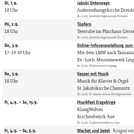
Di, 1.9.
Jakobi Unterwegs
10 Uhr
Auferstehungskirche Dresd
Ev.-Luth. Jakobikirchgemeinde Dresden
Mi, 2.9.
Töpfern
18 Uhr
Teestube im Pfarrhaus Gitte
Ev.-Luth. Jakobikirchgemeinde Dresden
Do, 3.9.
Online-Infoveranstaltung zum F
17-19:30 Uhr
Mit dem LMW nach Tansania, 
Ev.-Luth. Missionswerk Lei
Ev.-Luth. Missionswerk Leipzig
Do, 3.9.
Vesper mit Musik
18 Uhr
Musik für Klavier & Orgel
St. Jakobikirche Chemnitz
Ev.-Luth. St.-Jakobi-Kreuz-Kirchgemeinde
Fr, 4.9. - So, 13.9.
Musikfest Erzgebirge
KlangWelten
Kirchenbezirk Aue
Ev.-Luth. Supterintendentur Aue
Fr, 4.9. - Sa, 5.9.
Wachet und betet
:
Ringen um