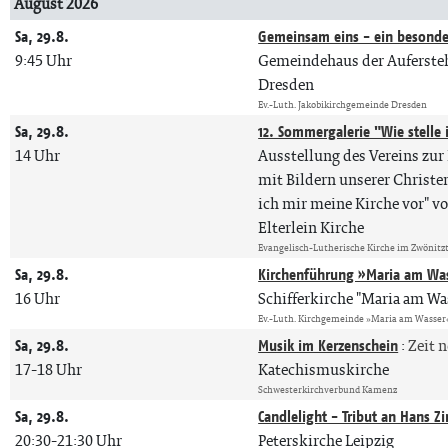
August 2026
Sa, 29.8.
Gemeinsam eins - ein besonde
9:45 Uhr
Gemeindehaus der Auferste
Dresden
Ev.-Luth. Jakobikirchgemeinde Dresden
Sa, 29.8.
12. Sommergalerie "Wie stelle
14 Uhr
Ausstellung des Vereins zur 
mit Bildern unserer Christe
ich mir meine Kirche vor" vo
Elterlein Kirche
Evangelisch-Lutherische Kirche im Zwönitz
Sa, 29.8.
Kirchenführung »Maria am Wa
16 Uhr
Schifferkirche "Maria am W
Ev.-Luth. Kirchgemeinde »Maria am Wasser
Sa, 29.8.
Musik im Kerzenschein
:
Zeit 
17-18 Uhr
Katechismuskirche
Schwesterkirchverbund Kamenz
Sa, 29.8.
Candlelight - Tribut an Hans 
20:30-21:30 Uhr
Peterskirche Leipzig