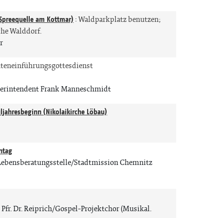
n
(Spreequelle am Kottmar)
:
Waldparkplatz benutzen;
che Walddorf.
r
nteneinführungsgottesdienst
erintendent Frank Manneschmidt
ljahresbeginn (Nikolaikirche Löbau)
ntag
r Lebensberatungsstelle/Stadtmission Chemnitz
Pfr. Dr. Reiprich/Gospel-Projektchor (Musikal.