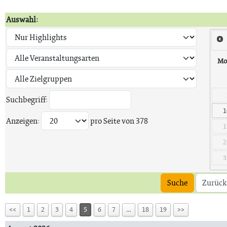
Auswahl:
Mo
Suchbegriff:
1
Anzeigen:
pro Seite von
378
1
2
3
Suche
Zurück
<<
1
2
3
4
5
6
7
…
18
19
>>