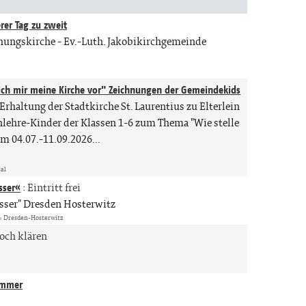
rer Tag zu zweit
hungskirche
Ev.-Luth. Jakobikirchgemeinde
 ich mir meine Kirche vor" Zeichnungen der Gemeindekids
Erhaltung der Stadtkirche St. Laurentius zu Elterlein
nlehre-Kinder der Klassen 1-6 zum Thema "Wie stelle
m 04.07.-11.09.2026...
tal
sser«
:
Eintritt frei
asser" Dresden Hosterwitz
« Dresden-Hosterwitz
noch klären
Zimmer