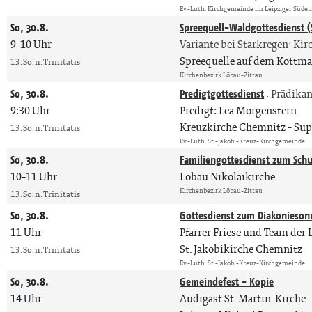
Ev.-Luth. Kirchgemeinde im Leipziger Süde
So, 30.8.
Spreequell-Waldgottesdienst 
9-10 Uhr
Variante bei Starkregen: Kir
Spreequelle auf dem Kottma
13. So. n. Trinitatis
Kirchenbezirk Löbau-Zittau
So, 30.8.
Predigtgottesdienst
:
Prädika
9:30 Uhr
Predigt: Lea Morgenstern
Kreuzkirche Chemnitz
Sup
13. So. n. Trinitatis
Ev.-Luth. St.-Jakobi-Kreuz-Kirchgemeinde
So, 30.8.
Familiengottesdienst zum Schu
10-11 Uhr
Löbau Nikolaikirche
Kirchenbezirk Löbau-Zittau
13. So. n. Trinitatis
So, 30.8.
Gottesdienst zum Diakonieson
11 Uhr
Pfarrer Friese und Team de
St. Jakobikirche Chemnitz
13. So. n. Trinitatis
Ev.-Luth. St.-Jakobi-Kreuz-Kirchgemeinde
So, 30.8.
Gemeindefest - Kopie
14 Uhr
Audigast St. Martin-Kirche