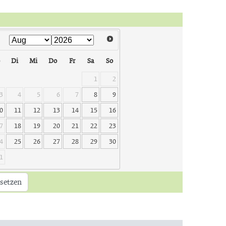
Di
Mi
Do
Fr
Sa
So
1
2
3
4
5
6
7
8
9
0
11
12
13
14
15
16
7
18
19
20
21
22
23
4
25
26
27
28
29
30
1
setzen