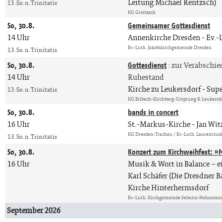
Leitung Michael Rentzsch)
13. So. n. Trinitatis
KG Groitzsch
So, 30.8.
Gemeinsamer Gottesdienst
14 Uhr
Annenkirche Dresden
Ev.-
Ev.-Luth. Jakobikirchgemeinde Dresden
13. So. n. Trinitatis
So, 30.8.
Gottesdienst
:
zur Verabschied
14 Uhr
Ruhestand
Kirche zu Leukersdorf
Supe
13. So. n. Trinitatis
KG Erlbach-Kirchberg-Ursprung & Leukersd
So, 30.8.
bands in concert
16 Uhr
St.-Markus-Kirche
Jan Wit
KG Dresden-Trachau / Ev.-Luth. Laurentiu
13. So. n. Trinitatis
So, 30.8.
Konzert zum Kirchweihfest: »
16 Uhr
Musik & Wort in Balance – 
Karl Schäfer (Die Dresdner B
Kirche Hinterhermsdorf
Ev.-Luth. Kirchgemeinde Sebnitz-Hohnstei
September 2026