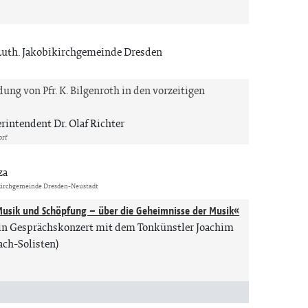
Luth. Jakobikirchgemeinde Dresden
ung von Pfr. K. Bilgenroth in den vorzeitigen
rintendent Dr. Olaf Richter
orf
za
skirchgemeinde Dresden-Neustadt
Musik und Schöpfung – über die Geheimnisse der Musik«
ein Gesprächskonzert mit dem Tonkünstler Joachim
ach-Solisten)
n