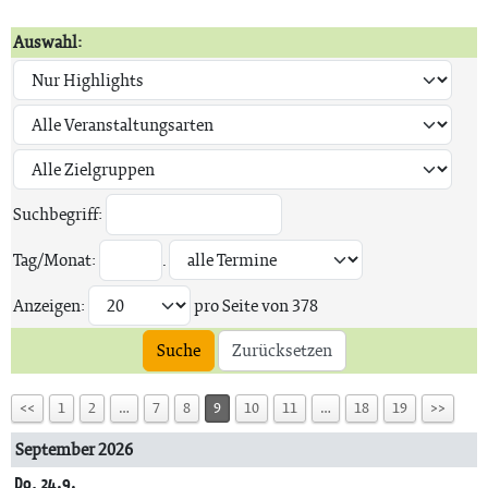
Auswahl:
Suchbegriff:
Tag/Monat:
.
Anzeigen:
pro Seite von
378
Suche
Zurücksetzen
<<
1
2
…
7
8
9
10
11
…
18
19
>>
September 2026
Do, 24.9.