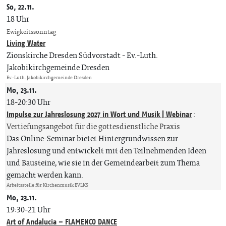
So, 22.11.
18 Uhr
Ewigkeitssonntag
Living Water
Zionskirche Dresden Südvorstadt
Ev.-Luth.
Jakobikirchgemeinde Dresden
Ev.-Luth. Jakobikirchgemeinde Dresden
Mo, 23.11.
18-20:30 Uhr
Impulse zur Jahreslosung 2027 in Wort und Musik | Webinar
:
Vertiefungsangebot für die gottesdienstliche Praxis
Das Online-Seminar bietet Hintergrundwissen zur
Jahreslosung und entwickelt mit den Teilnehmenden Ideen
und Bausteine, wie sie in der Gemeindearbeit zum Thema
gemacht werden kann.
Arbeitsstelle für Kirchenmusik EVLKS
Mo, 23.11.
19:30-21 Uhr
Art of Andalucia – FLAMENCO DANCE