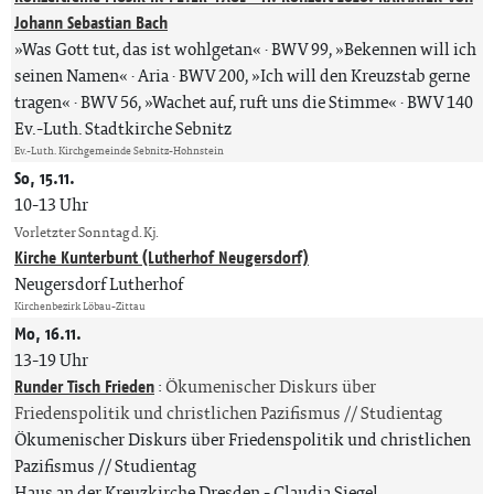
Johann Sebastian Bach
»Was Gott tut, das ist wohlgetan« · BWV 99, »Bekennen will ich
seinen Namen« · Aria · BWV 200, »Ich will den Kreuzstab gerne
tragen« · BWV 56, »Wachet auf, ruft uns die Stimme« · BWV 140
Ev.-Luth. Stadtkirche Sebnitz
Ev.-Luth. Kirchgemeinde Sebnitz-Hohnstein
So, 15.11.
10-13 Uhr
Vorletzter Sonntag d. Kj.
Kirche Kunterbunt (Lutherhof Neugersdorf)
Neugersdorf Lutherhof
Kirchenbezirk Löbau-Zittau
Mo, 16.11.
13-19 Uhr
Runder Tisch Frieden
:
Ökumenischer Diskurs über
Friedenspolitik und christlichen Pazifismus // Studientag
Ökumenischer Diskurs über Friedenspolitik und christlichen
Pazifismus // Studientag
Haus an der Kreuzkirche Dresden
Claudia Siegel