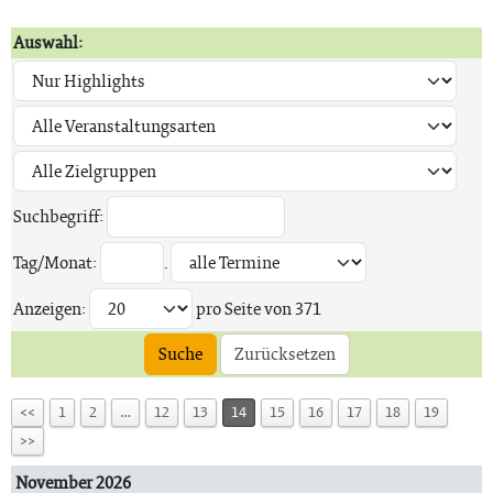
Auswahl:
Suchbegriff:
Tag/Monat:
.
Anzeigen:
pro Seite von
371
Suche
Zurücksetzen
<<
1
2
…
12
13
14
15
16
17
18
19
>>
November 2026