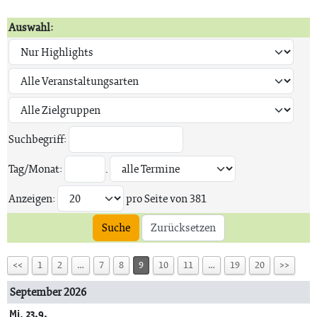
Auswahl:
Suchbegriff:
Tag/Monat:
.
Anzeigen:
pro Seite von
381
Suche
Zurücksetzen
<<
1
2
…
7
8
9
10
11
…
19
20
>>
September 2026
Mi, 23.9.